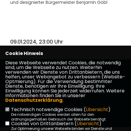
und designierter Bürgermeister Benjamin Göbl
09.01.2024, 23:00 Uhr
Cookie Hinweis
Diese Webseite verwendet Cookies, die notwendig
sind, um die Webseite zu nutzen. Weiterhin
Homepage CDU Schotten
verwenden wir Dienste von Drittanbietern, die uns
helfen, unser Webangebot zu verbessern (Website-
Optmierung). Für die Verwendung bestimmter
Impressum
Datenschutz
Kontakt
Dienste, benötigen wir Ihre Einwilligung. Ihre
Einwilligung können Sie jederzeit widerrufen. Weitere
Informationen finden Sie in unserer
CDU Kreisverband Vogelsberg
Datenschutzerklärung
.
CDU Hessen
Technisch notwendige Cookies (
Übersicht
)
Die notwendigen Cookies werden allein für den
CDU Deutschlands
ordnungsgemäßen Gebrauch der Webseite benötigt.
Cookies von Drittanbietern (
Übersicht
)
Zur Optimierung unserer Webseite binden wir Dienste und