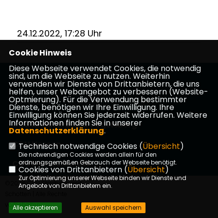
24.12.2022, 17:28 Uhr
Cookie Hinweis
Diese Webseite verwendet Cookies, die notwendig
sind, um die Webseite zu nutzen. Weiterhin
Homepage CDU Schotten
verwenden wir Dienste von Drittanbietern, die uns
helfen, unser Webangebot zu verbessern (Website-
Optmierung). Für die Verwendung bestimmter
Impressum
Datenschutz
Kontakt
Dienste, benötigen wir Ihre Einwilligung. Ihre
Einwilligung können Sie jederzeit widerrufen. Weitere
Informationen finden Sie in unserer
CDU Kreisverband Vogelsberg
Datenschutzerklärung
.
CDU Hessen
Technisch notwendige Cookies (
Übersicht
)
Die notwendigen Cookies werden allein für den
CDU Deutschlands
ordnungsgemäßen Gebrauch der Webseite benötigt.
Cookies von Drittanbietern (
Übersicht
)
Zur Optimierung unserer Webseite binden wir Dienste und
©2026 CDU Stadtverband
Angebote von Drittanbietern ein.
Schotten | Alle Rechte
vorbehalten.
Alle akzeptieren
Auswahl speichern